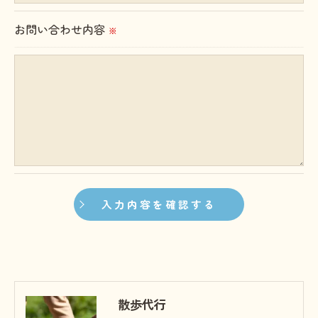
切に安全管理対策を実施します。
お問い合わせ内容
※
＜個人情報を与えなかった場合に生じる結果＞
必要な情報を頂けない場合は、それに対応した当社
のサービスをご提供できない場合がございますので
予めご了承ください。
＜個人情報の開示･訂正・削除･利用停止の手続につ
いて＞
当社では、お客様の個人情報の開示･訂正･削除・利
用停止の手続を定めさせて頂いております。
ご本人である事を確認のうえ、対応させて頂きま
す。
個人情報の開示･訂正･削除・利用停止の具体的手続
散歩代行
きにつきましては、お電話でお問合せ下さい。