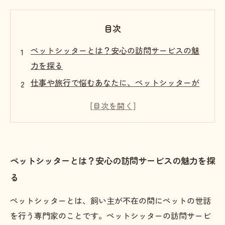
目次
ペットシッターとは？安心の訪問サービスの魅
力を探る
仕事や旅行で悩むあなたに、ペットシッターが
提供する安心の選択肢
自宅での生活を守る！ペットシッターの役割と
は
愛するペットのために必要なケアを提供するペ
ペットシッターとは？安心の訪問サービスの魅力を探
ットシッターの訪問サービス
る
ペットシッター利用のメリットと安心感を実感
する
ペットシッターとは、飼い主が不在の間にペットの世話
心配無用！ペットシッターとの信頼関係を築く
を行う専門家のことです。ペットシッターの訪問サービ