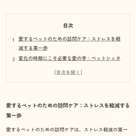
目次
愛するペットのための訪問ケア：ストレスを軽
減する第一歩
変化の時期にこそ必要な愛の手：ペットシッタ
ーとの出会い
ペットの心を癒すプロのケア：ストレスの原因
を探る
安心感を届ける訪問ケアのメリットとは？
愛するペットのための訪問ケア：ストレスを軽減する
あなたのペットが笑顔になるために：ストレス
第一歩
フリーな生活を実現する
飼い主も知っておくべきペットのストレス管理
愛するペットのための訪問ケアは、ストレス軽減の第一
法