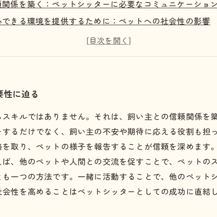
頼関係を築く：ペットシッターに必要なコミュニケーショ
心できる環境を提供するために：ペットへの社会性の影響
体的な実践方法：社会性を高めるためのトレーニング
ーススタディで学ぶ：成功するペットシッターの秘訣
い主との絆を深める社会性のアプローチ
ットシッターとして成功するための社会性の総まとめ
要性に迫る
るスキルではありません。それは、飼い主との信頼関係を
をするだけでなく、飼い主の不安や期待に応える役割も担
絡を取り、ペットの様子を報告することが信頼を深めます
えば、他のペットや人間との交流を促すことで、ペットの
とも一つの方法です。一緒に活動することで、他のペット
社会性を高めることはペットシッターとしての成功に直結