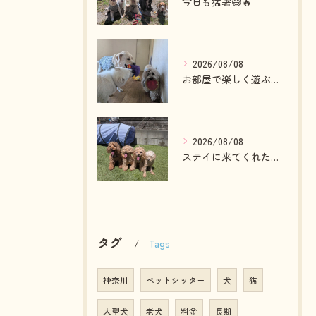
今日も猛暑😅🔥
2026/08/08
お部屋で楽しく遊ぶわんこさん💓
2026/08/08
ステイに来てくれたプードルファミリー💓
タグ
Tags
神奈川
ペットシッター
犬
猫
大型犬
老犬
料金
長期