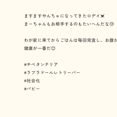
ますますやんちゃになってきたロデイ💓
まーちゃんもお相手するのもたいへんだな😓
わが家に来てからごはんは毎回完食し、お腹
健康が一番だ😊
#チベタンテリア
#ラブラドールレトリーバー
#社会化
#パピー