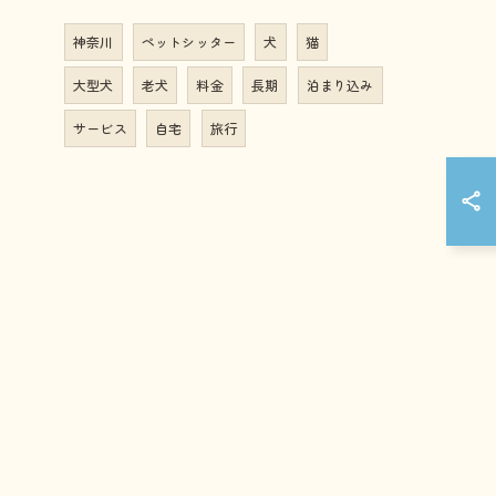
神奈川
ペットシッター
犬
猫
大型犬
老犬
料金
長期
泊まり込み
サービス
自宅
旅行
コーポレートサイトは
こちら
こちら
れ
サービス
幼稚園
ホームステイ
しつけ
の特徴
散歩代行
介護
訪問
預かり
教室
い合わせ
プライバシーポリシー
サイトマップ