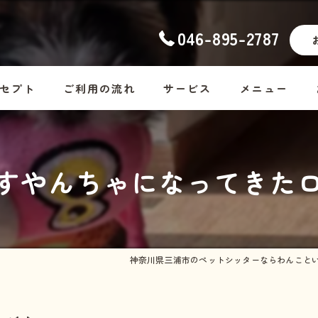
046-895-2787
セプト
ご利用の流れ
サービス
メニュー
ナーの想い
幼稚園
コース料金
すやんちゃになってきたロ
ッフ紹介
ホームステイ
Dog
しつけ
Cat
お散歩代行
Rabbit・Hamst
神奈川県三浦市のペットシッターならわんこと
シッター・介護
ホームステイの