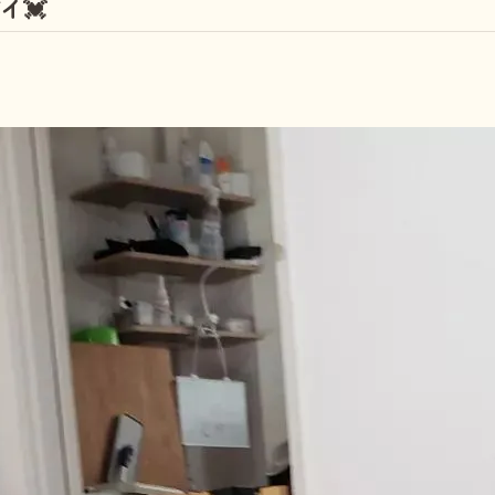
イ💓
しつけ教室
その他の料金
トリミングメニ