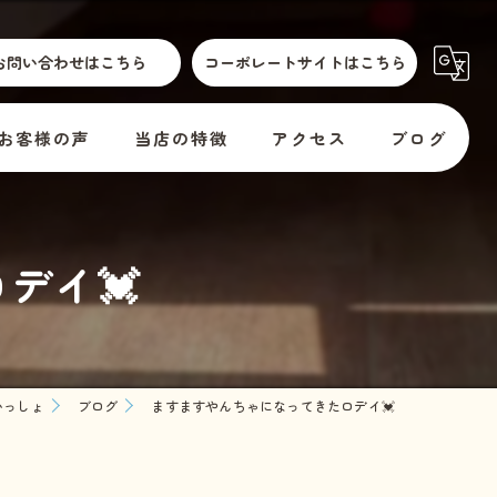
お問い合わせはこちら
コーポレートサイトはこちら
お客様の声
当店の特徴
アクセス
ブログ
散歩代行
横須賀市動物取扱標識
コラム
デイ💓
介護
訪問
er
預かり
いっしょ
ブログ
ますますやんちゃになってきたロデイ💓
料金
教室