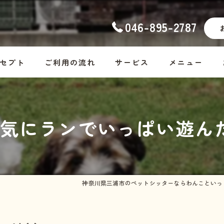
046-895-2787
セプト
ご利用の流れ
サービス
メニュー
ナーの想い
幼稚園
コース料金
気にランでいっぱい遊んだ
ッフ紹介
ホームステイ
Dog
しつけ
Cat
お散歩代行
Rabbit・Hamst
神奈川県三浦市のペットシッターならわんこといっ
シッター・介護
ホームステイの