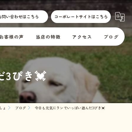
お問い合わせはこちら
コーポレートサイトはこちら
お客様の声
当店の特徴
アクセス
ブログ
散歩代行
横須賀市動物取扱標識
コラム
3ぴき💓
介護
訪問
er
預かり
しょ
ブログ
今日も元気にランでいっぱい遊んだ3ぴき💓
料金
教室