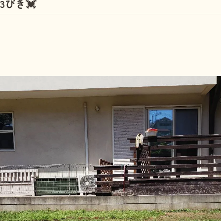
ぴき💓
しつけ教室
その他の料金
トリミングメニ