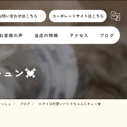
お問い合わせはこちら
コーポレートサイトはこちら
お客様の声
当店の特徴
アクセス
ブログ
散歩代行
横須賀市動物取扱標識
コラム
ュン💓
介護
訪問
er
預かり
いっしょ
ブログ
ロデイは可愛いパトラちゃんにキュン💓
料金
教室