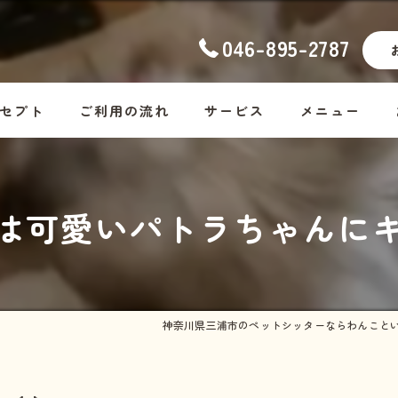
046-895-2787
セプト
ご利用の流れ
サービス
メニュー
ナーの想い
幼稚園
コース料金
は可愛いパトラちゃんにキ
ッフ紹介
ホームステイ
Dog
しつけ
Cat
お散歩代行
Rabbit・Hamst
神奈川県三浦市のペットシッターならわんこと
シッター・介護
ホームステイの