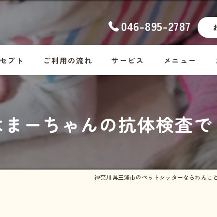
046-895-2787
セプト
ご利用の流れ
サービス
メニュー
ナーの想い
幼稚園
コース料金
はまーちゃんの抗体検査で
ッフ紹介
ホームステイ
Dog
しつけ
Cat
お散歩代行
Rabbit・Hamst
神奈川県三浦市のペットシッターならわんこ
シッター・介護
ホームステイの