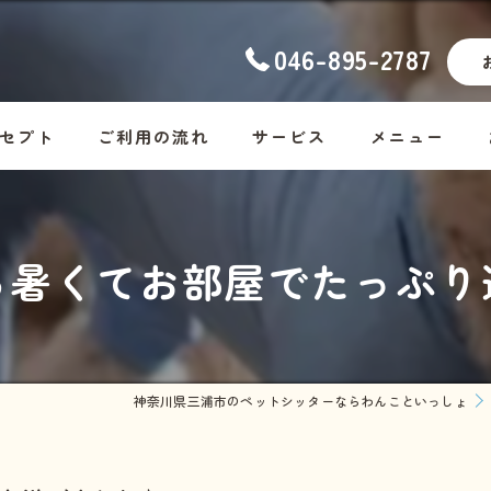
046-895-2787
セプト
ご利用の流れ
サービス
メニュー
ナーの想い
幼稚園
コース料金
ら暑くてお部屋でたっぷり
ッフ紹介
ホームステイ
Dog
しつけ
Cat
お散歩代行
Rabbit・Hamst
神奈川県三浦市のペットシッターならわんこといっしょ
シッター・介護
ホームステイの