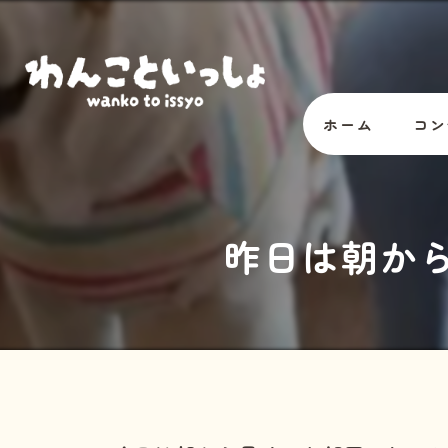
ホーム
コン
オー
昨日は朝か
スタ