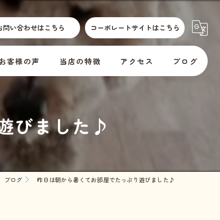
お問い合わせはこちら
コーポレートサイトはこちら
お客様の声
当店の特徴
アクセス
ブログ
散歩代行
横須賀市動物取扱標識
コラム
遊びました♪
介護
訪問
er
預かり
ブログ
昨日は朝から暑くてお部屋でたっぷり遊びました♪
料金
教室