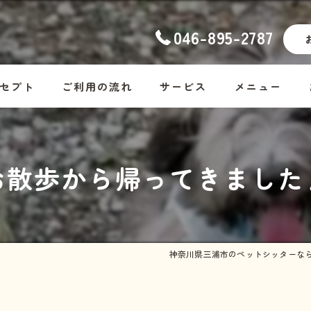
046-895-2787
セプト
ご利用の流れ
サービス
メニュー
ナーの想い
幼稚園
コース料金
お散歩から帰ってきました
ッフ紹介
ホームステイ
Dog
しつけ
Cat
お散歩代行
Rabbit・Hamst
神奈川県三浦市のペットシッターな
シッター・介護
ホームステイの