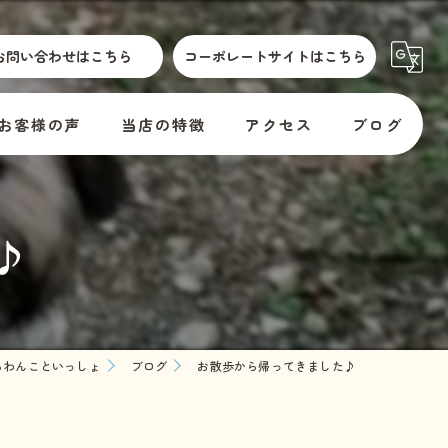
お問い合わせはこちら
コーポレートサイトはこちら
お客様の声
当店の特徴
アクセス
ブログ
散歩代行
横須賀市動物取扱標識
コラム
♪
介護
訪問
er
預かり
らわんこといっしょ
ブログ
お散歩から帰ってきました♪
料金
教室