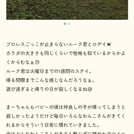
プロレスごっこが止まらないルーク君とロデイ💓
カラダの大きさも同じくらいで性格も似ているからかよ
くからむなぁ😓
ルーク君は火曜日までの1週間のステイ。
帰る間際までこんな感じなんだろうなぁ。
遊び過ぎると帰りの日が寂しくなるね😅
まーちゃんもパピーの頃は仲良しの子が帰ってしまうと
寂しかったようだけど毎日いろんなわんこさんがきてく
れるからそういう日常に慣れていきました。
今はどんなわんこさんがきても動じずに穏やかでマイペ