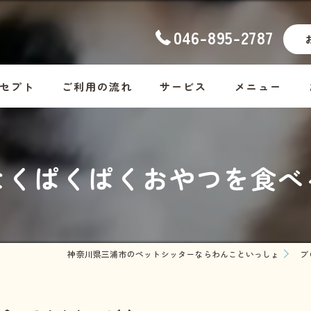
046-895-2787
セプト
ご利用の流れ
サービス
メニュー
ナーの想い
幼稚園
コース料金
くぱくぱくおやつを食べ
ッフ紹介
ホームステイ
Dog
しつけ
Cat
お散歩代行
Rabbit・Hamst
神奈川県三浦市のペットシッターならわんこといっしょ
ブ
シッター・介護
ホームステイの