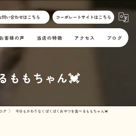
お問い合わせはこちら
コーポレートサイトはこちら
お客様の声
当店の特徴
アクセス
ブログ
散歩代行
横須賀市動物取扱標識
コラム
るももちゃん💓
介護
訪問
er
預かり
ログ
今日もかわりなくぱくぱくおやつを食べるももちゃん💓
料金
教室