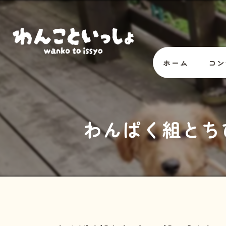
ホーム
コン
オー
わんぱく組とち
スタ