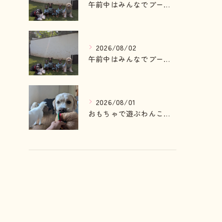
午前中はみんなでプール入ったりランで走って遊ぶわんこさん💓
2026/08/02
午前中はみんなでプール入ったりランで走って遊ぶわんこさん💓
2026/08/01
おもちゃで遊ぶわんこさん💓
タグ
Tags
神奈川
ペットシッター
犬
猫
大型犬
老犬
料金
長期
泊まり込み