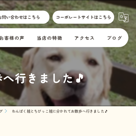
お問い合わせはこちら
コーポレートサイトはこちら
お客様の声
当店の特徴
アクセス
ブログ
散歩代行
横須賀市動物取扱標識
コラム
へ行きました🎵
介護
訪問
er
預かり
グ
わんぱく組とちびっこ組に分かれてお散歩へ行きました🎵
料金
教室