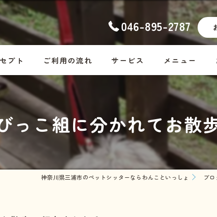
046-895-2787
セプト
ご利用の流れ
サービス
メニュー
ナーの想い
幼稚園
コース料金
びっこ組に分かれてお散歩
ッフ紹介
ホームステイ
Dog
しつけ
Cat
お散歩代行
Rabbit・Hamst
神奈川県三浦市のペットシッターならわんこといっしょ
ブロ
シッター・介護
ホームステイの