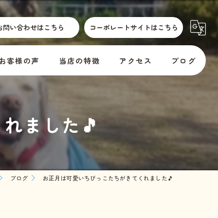
お問い合わせはこちら
コーポレートサイトはこちら
お客様の声
当店の特徴
アクセス
ブログ
散歩代行
横須賀市動物取扱標識
コラム
れました🎵
介護
訪問
er
預かり
ブログ
お正月は可愛いちびっこたちがきてくれました🎵
料金
教室