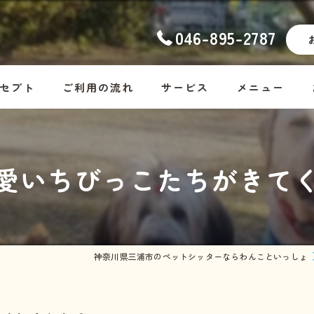
046-895-2787
セプト
ご利用の流れ
サービス
メニュー
ナーの想い
幼稚園
コース料金
愛いちびっこたちがきてく
ッフ紹介
ホームステイ
Dog
しつけ
Cat
お散歩代行
Rabbit・Hamst
神奈川県三浦市のペットシッターならわんこといっしょ
シッター・介護
ホームステイの