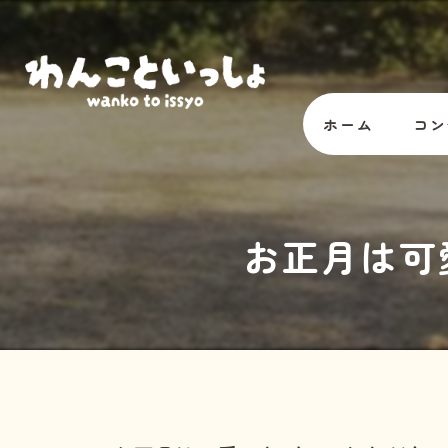
ホーム
コン
オー
お正月は可
スタ