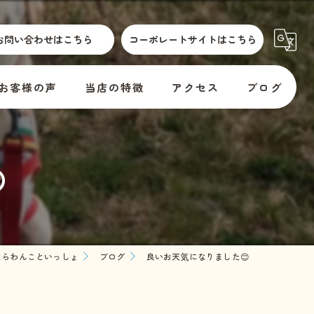
お問い合わせはこちら
コーポレートサイトはこちら
お客様の声
当店の特徴
アクセス
ブログ
散歩代行
横須賀市動物取扱標識
コラム

介護
訪問
er
預かり
ならわんこといっしょ
ブログ
良いお天気になりました😊
料金
教室