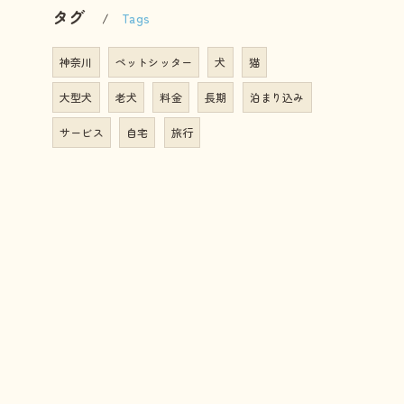
タグ
Tags
神奈川
ペットシッター
犬
猫
大型犬
老犬
料金
長期
泊まり込み
サービス
自宅
旅行
コーポレートサイトは
こちら
こちら
れ
サービス
幼稚園
ホームステイ
しつけ
の特徴
散歩代行
介護
訪問
預かり
教室