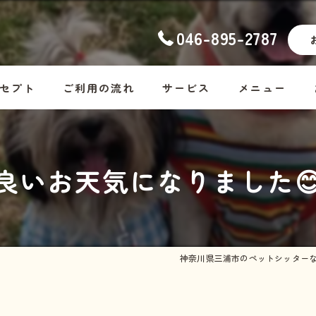
046-895-2787
セプト
ご利用の流れ
サービス
メニュー
ナーの想い
幼稚園
コース料金
良いお天気になりました
ッフ紹介
ホームステイ
Dog
しつけ
Cat
お散歩代行
Rabbit・Hamst
神奈川県三浦市のペットシッター
シッター・介護
ホームステイの