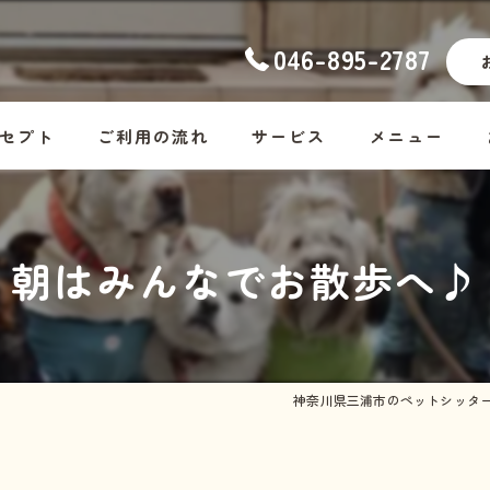
046-895-2787
セプト
ご利用の流れ
サービス
メニュー
ナーの想い
幼稚園
コース料金
朝はみんなでお散歩へ♪
ッフ紹介
ホームステイ
Dog
しつけ
Cat
お散歩代行
Rabbit・Hamst
神奈川県三浦市のペットシッタ
シッター・介護
ホームステイの