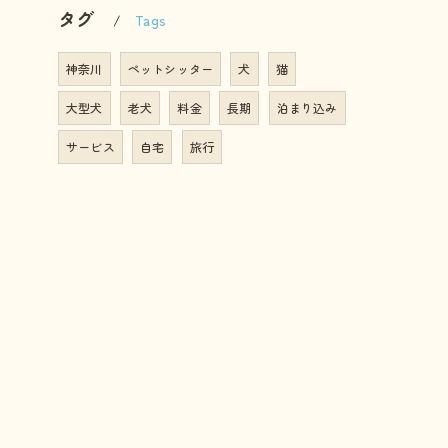
タグ
Tags
神奈川
ペットシッター
犬
猫
大型犬
老犬
料金
長期
泊まり込み
サービス
自宅
旅行
コーポレートサイトは
こちら
こちら
れ
サービス
幼稚園
ホームステイ
しつけ
の特徴
散歩代行
介護
訪問
預かり
教室