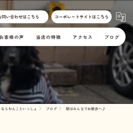
お問い合わせはこちら
コーポレートサイトはこちら
お客様の声
当店の特徴
アクセス
ブログ
散歩代行
横須賀市動物取扱標識
コラム
介護
訪問
er
預かり
ーならわんこといっしょ
ブログ
朝はみんなでお散歩へ♪
料金
教室