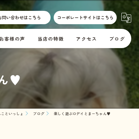
お問い合わせはこちら
コーポレートサイトはこちら
お客様の声
当店の特徴
アクセス
ブログ
散歩代行
横須賀市動物取扱標識
コラム
♥️
介護
訪問
er
預かり
んこといっしょ
ブログ
楽しく遊ぶロデイとまーちゃん♥️
料金
教室