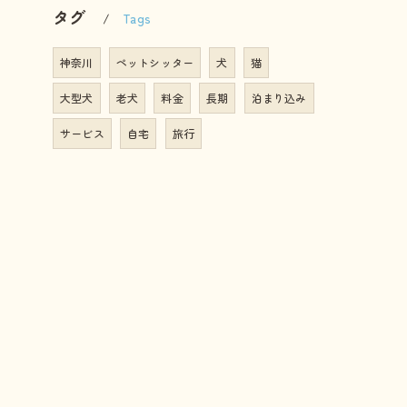
タグ
Tags
神奈川
ペットシッター
犬
猫
大型犬
老犬
料金
長期
泊まり込み
サービス
自宅
旅行
コーポレートサイトは
こちら
こちら
れ
サービス
幼稚園
ホームステイ
しつけ
の特徴
散歩代行
介護
訪問
預かり
教室