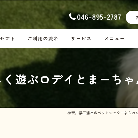
046-895-2787
セプト
ご利用の流れ
サービス
メニュー
ナーの想い
幼稚園
コース料金
しく遊ぶロデイとまーちゃん
ッフ紹介
ホームステイ
Dog
しつけ
Cat
お散歩代行
Rabbit・Hamst
神奈川県三浦市のペットシッターならわ
シッター・介護
ホームステイの