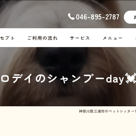
046-895-2787
セプト
ご利用の流れ
サービス
メニュー
ナーの想い
幼稚園
コース料金
ロデイのシャンプーday
ッフ紹介
ホームステイ
Dog
しつけ
Cat
お散歩代行
Rabbit・Hamst
神奈川県三浦市のペットシッター
シッター・介護
ホームステイの