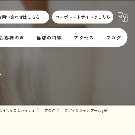
お問い合わせはこちら
コーポレートサイトはこちら
お客様の声
当店の特徴
アクセス
ブログ
散歩代行
横須賀市動物取扱標識
コラム

介護
訪問
er
預かり
ならわんこといっしょ
ブログ
ロデイのシャンプーday💓
料金
教室