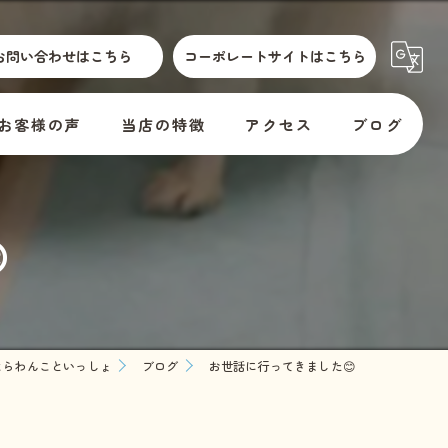
お問い合わせはこちら
コーポレートサイトはこちら
お客様の声
当店の特徴
アクセス
ブログ
散歩代行
横須賀市動物取扱標識
コラム

介護
訪問
er
預かり
ならわんこといっしょ
ブログ
お世話に行ってきました😊
料金
教室