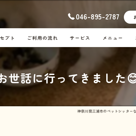
046-895-2787
セプト
ご利用の流れ
サービス
メニュー
ナーの想い
幼稚園
コース料金
お世話に行ってきました
ッフ紹介
ホームステイ
Dog
しつけ
Cat
お散歩代行
Rabbit・Hamst
神奈川県三浦市のペットシッター
シッター・介護
ホームステイの