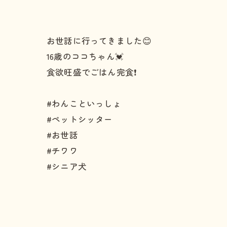
お世話に行ってきました😊
16歳のココちゃん💓
食欲旺盛でごはん完食❗
#わんこといっしょ
#ペットシッター
#お世話
#チワワ
#シニア犬