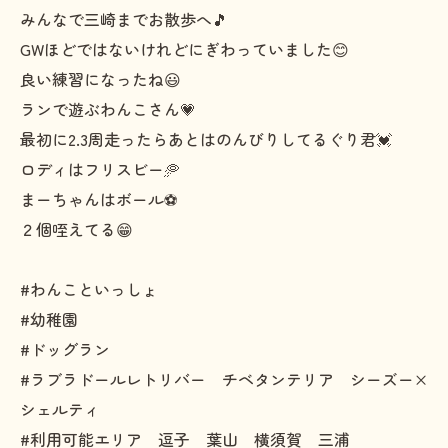
みんなで三崎までお散歩へ🎵
GWほどではないけれどにぎわっていました😊
良い練習になったね😃
ランで遊ぶわんこさん💗
最初に2.3周走ったらあとはのんびりしてるぐり君💓
ロディはフリスビー🥏
まーちゃんはボール⚽
２個咥えてる😁
#わんこといっしょ
#幼稚園
#ドッグラン
#ラブラドールレトリバー チベタンテリア シーズー×
シェルティ
#利用可能エリア 逗子 葉山 横須賀 三浦