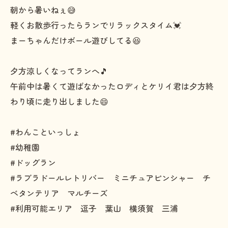
朝から暑いねぇ😅
軽くお散歩行ったらランでリラックスタイム💓
まーちゃんだけボール遊びしてる😆
夕方涼しくなってランへ🎵
午前中は暑くて遊ばなかったロディとケリイ君は夕方終
わり頃に走り出しました😄
#わんこといっしょ
#幼稚園
#ドッグラン
#ラブラドールレトリバー ミニチュアピンシャー チ
ベタンテリア マルチーズ
#利用可能エリア 逗子 葉山 横須賀 三浦