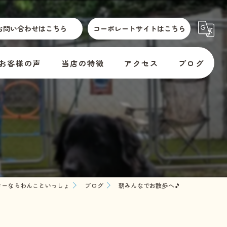
お問い合わせはこちら
コーポレートサイトはこちら
お客様の声
当店の特徴
アクセス
ブログ
散歩代行
横須賀市動物取扱標識
コラム
介護
訪問
er
預かり
ターならわんこといっしょ
ブログ
朝みんなでお散歩へ🎵
料金
教室