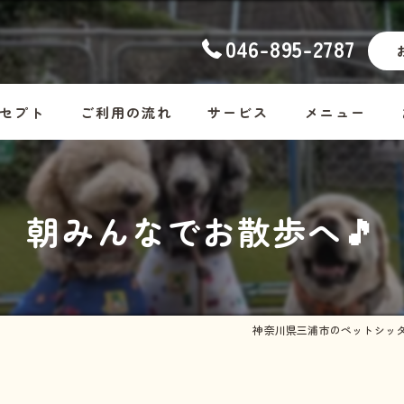
046-895-2787
セプト
ご利用の流れ
サービス
メニュー
ナーの想い
幼稚園
コース料金
朝みんなでお散歩へ🎵
ッフ紹介
ホームステイ
Dog
しつけ
Cat
お散歩代行
Rabbit・Hamst
神奈川県三浦市のペットシッ
シッター・介護
ホームステイの