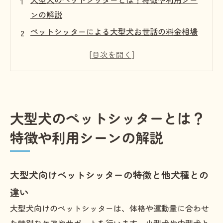
ンの解説
ペットシッターによる大型犬お世話の料金相場
と費用内訳
大型犬対応ペットシッターのサービス選びと比
較のポイント
ペットシッターによる大型犬お世話の安全対策
とトラブル回避
大型犬のペットシッターとは？
ペットシッターの依頼手順と当日準備
特徴や利用シーンの解説
店舗概要
大型犬向けペットシッターの特徴と他犬種との
違い
大型犬向けのペットシッターは、体格や運動量に合わせ